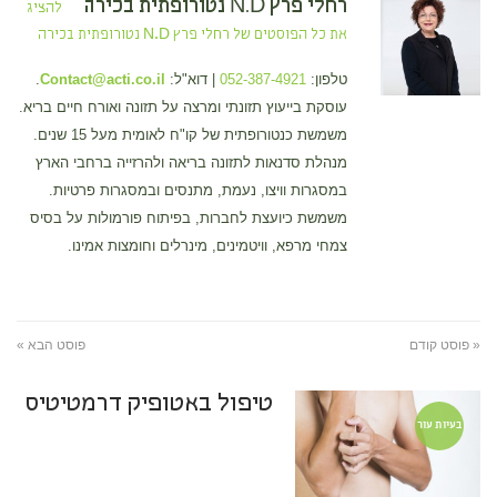
רחלי פרץ N.D נטורופתית בכירה
להציג
את כל הפוסטים של רחלי פרץ N.D נטורופתית בכירה
טלפון:
052-387-4921
| דוא"ל:
Contact@acti.co.il
.
עוסקת בייעוץ תזונתי ומרצה על תזונה ואורח חיים בריא.
משמשת כנטורופתית של קו"ח לאומית מעל 15 שנים.
מנהלת סדנאות לתזונה בריאה ולהרזייה ברחבי הארץ
במסגרות וויצו, נעמת, מתנסים ובמסגרות פרטיות.
משמשת כיועצת לחברות, בפיתוח פורמולות על בסיס
צמחי מרפא, וויטמינים, מינרלים וחומצות אמינו.
« פוסט קודם
פוסט הבא »
טיפול באטופיק דרמטיטיס
בעיות עור