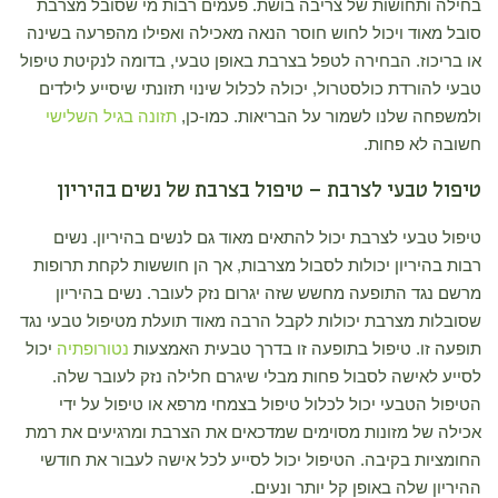
בחילה ותחושות של צריבה בושת. פעמים רבות מי שסובל מצרבת
סובל מאוד ויכול לחוש חוסר הנאה מאכילה ואפילו מהפרעה בשינה
או בריכוז. הבחירה לטפל בצרבת באופן טבעי, בדומה לנקיטת טיפול
טבעי להורדת כולסטרול, יכולה לכלול שינוי תזונתי שיסייע לילדים
ולמשפחה שלנו לשמור על הבריאות. כמו-כן,
תזונה בגיל השלישי
חשובה לא פחות.
טיפול טבעי לצרבת – טיפול בצרבת של נשים בהיריון
טיפול טבעי לצרבת יכול להתאים מאוד גם לנשים בהיריון. נשים
רבות בהיריון יכולות לסבול מצרבות, אך הן חוששות לקחת תרופות
מרשם נגד התופעה מחשש שזה יגרום נזק לעובר. נשים בהיריון
שסובלות מצרבת יכולות לקבל הרבה מאוד תועלת מטיפול טבעי נגד
תופעה זו. טיפול בתופעה זו בדרך טבעית האמצעות
נטורופתיה
יכול
לסייע לאישה לסבול פחות מבלי שיגרם חלילה נזק לעובר שלה.
הטיפול הטבעי יכול לכלול טיפול בצמחי מרפא או טיפול על ידי
אכילה של מזונות מסוימים שמדכאים את הצרבת ומרגיעים את רמת
החומציות בקיבה. הטיפול יכול לסייע לכל אישה לעבור את חודשי
ההיריון שלה באופן קל יותר ונעים.