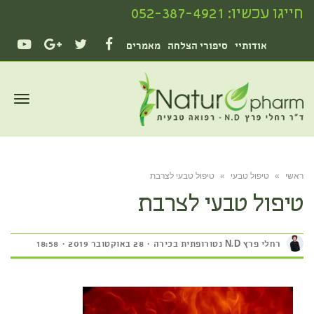
חייגו עכשיו:
052-387-4921
אודותיי
סיפורי הצלחה
מאמרים
OUTUBE
GOOGLE+
TWITTER
FACEBOOK
תפריט
ראשי
»
טיפול טבעי
»
טיפול טבעי לצרבת
טיפול טבעי לצרבת
רחלי פרץ N.D נטורופתית בכירה
28 באוקטובר 2019
18:58